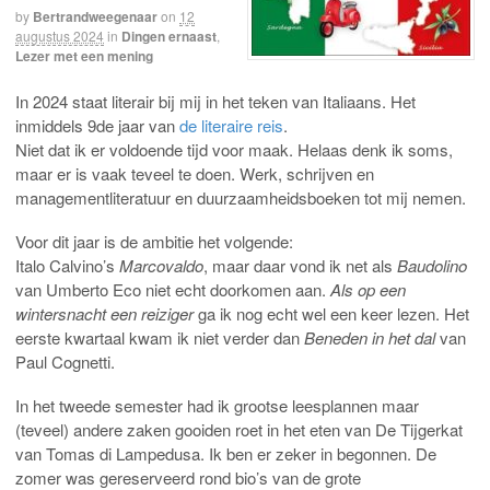
by
Bertrandweegenaar
on
12
augustus 2024
in
Dingen ernaast
,
Lezer met een mening
In 2024 staat literair bij mij in het teken van Italiaans. Het
inmiddels 9de jaar van
de literaire reis
.
Niet dat ik er voldoende tijd voor maak. Helaas denk ik soms,
maar er is vaak teveel te doen. Werk, schrijven en
managementliteratuur en duurzaamheidsboeken tot mij nemen.
Voor dit jaar is de ambitie het volgende:
Italo Calvino’s
Marcovaldo
, maar daar vond ik net als
Baudolino
van Umberto Eco niet echt doorkomen aan.
Als op een
wintersnacht een reiziger
ga ik nog echt wel een keer lezen. Het
eerste kwartaal kwam ik niet verder dan
Beneden in het dal
van
Paul Cognetti.
In het tweede semester had ik grootse leesplannen maar
(teveel) andere zaken gooiden roet in het eten van De Tijgerkat
van Tomas di Lampedusa. Ik ben er zeker in begonnen. De
zomer was gereserveerd rond bio’s van de grote