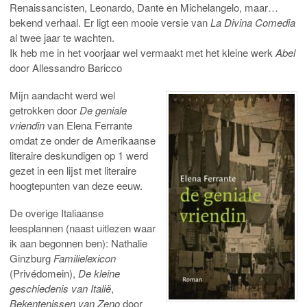
Renaissancisten, Leonardo, Dante en Michelangelo, maar…
bekend verhaal. Er ligt een mooie versie van
La Divina Comedia
al twee jaar te wachten.
Ik heb me in het voorjaar wel vermaakt met het kleine werk
Abel
door Allessandro Baricco
Mijn aandacht werd wel
getrokken door
De geniale
vriendin
van Elena Ferrante
omdat ze onder de Amerikaanse
literaire deskundigen op 1 werd
gezet in een lijst met literaire
hoogtepunten van deze eeuw.
De overige Italiaanse
leesplannen (naast uitlezen waar
ik aan begonnen ben): Nathalie
Ginzburg
Familielexicon
(Privédomein),
De kleine
geschiedenis van Italië
,
Bekentenissen van Zeno
door