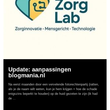
Update: aanpassingen
blogmania.nl
Na eerst maanden door een vervelende fotorechtenpartij (ratten,
als je de naam wilt weten, kun je hem krijgen + hoe de schade
enigszins beperkt te houden) op de huid gezeten te zijn (ik had
de ...