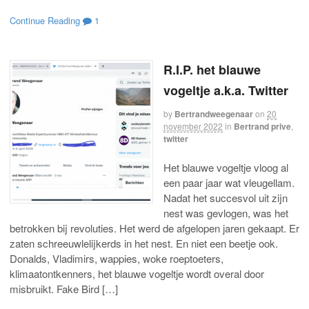
Continue Reading
1
R.I.P. het blauwe
vogeltje a.k.a. Twitter
by
Bertrandweegenaar
on
20
november 2022
in
Bertrand prive
,
twitter
Het blauwe vogeltje vloog al
een paar jaar wat vleugellam.
Nadat het succesvol uit zijn
nest was gevlogen, was het
betrokken bij revoluties. Het werd de afgelopen jaren gekaapt. Er
zaten schreeuwlelijkerds in het nest. En niet een beetje ook.
Donalds, Vladimirs, wappies, woke roeptoeters,
klimaatontkenners, het blauwe vogeltje wordt overal door
misbruikt. Fake Bird […]