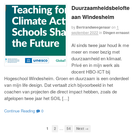
Duurzaamheidsbelofte
aan Windesheim
by
Bertrandweegenaar
on
1
september 2022
in
Dingen ernaast
Al sinds twee jaar houd ik me
meer en meer bezig met
duurzaamheid en klimaat.
Privé en in mijn werk als
docent HBO-ICT bij
Hogeschool Windesheim. Groen en duurzaam is een onderdeel
van mijn life design. Dat vertaalt zich bijvoorbeeld in het
coachen van projecten die direct impact hebben, zoals de
afgelopen twee jaar het SOIL […]
Continue Reading
0
…
1
2
54
Next →