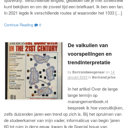
tijdverdrijf. Verschillende lengtes, gebieden die je met Streetview
kunt bekijken en om de zoveel tijd een briefkaart. Ik ben een fan.
In 2021 legde ik verschillende routes af waaronder het 1333 […]
Continue Reading
0
De valkuilen van
voorspellingen en
trendinterpretatie
by
Bertrandweegenaar
on
14
januari 2023
in
Bertrand prive
In het artikel Over de lange
lange termijn op
manangementboek.nl
bespreek ik hoe vooruitkijken,
zelfs duizenden jaren een trend op zich is. Bij het opruimen van
de studeerkamer van mijn vader, informaticus van begin ‘jaren
60 tot ruim in deze eeuw, kwam ik de Special Issue van