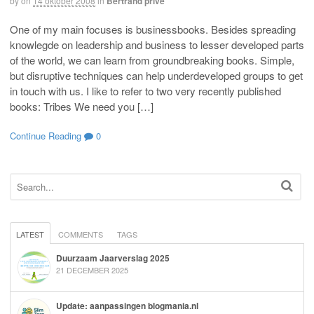
by
on
14 oktober 2008
in
Bertrand prive
One of my main focuses is businessbooks. Besides spreading
knowlegde on leadership and business to lesser developed parts
of the world, we can learn from groundbreaking books. Simple,
but disruptive techniques can help underdeveloped groups to get
in touch with us. I like to refer to two very recently published
books: Tribes We need you […]
Continue Reading
0
LATEST
COMMENTS
TAGS
Duurzaam Jaarverslag 2025
21 DECEMBER 2025
Update: aanpassingen blogmania.nl