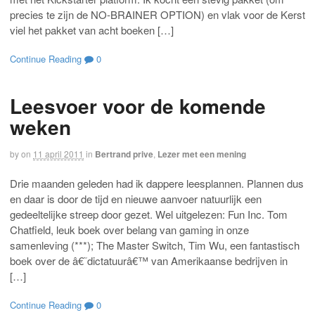
precies te zijn de NO-BRAINER OPTION) en vlak voor de Kerst
viel het pakket van acht boeken […]
Continue Reading
0
Leesvoer voor de komende
weken
by
on
11 april 2011
in
Bertrand prive
,
Lezer met een mening
Drie maanden geleden had ik dappere leesplannen. Plannen dus
en daar is door de tijd en nieuwe aanvoer natuurlijk een
gedeeltelijke streep door gezet. Wel uitgelezen: Fun Inc. Tom
Chatfield, leuk boek over belang van gaming in onze
samenleving (***); The Master Switch, Tim Wu, een fantastisch
boek over de â€˜dictatuurâ€™ van Amerikaanse bedrijven in
[…]
Continue Reading
0