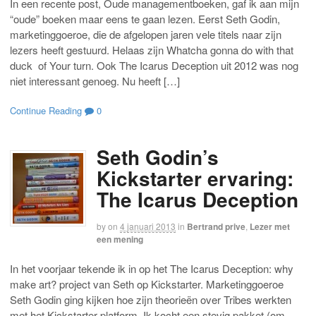
In een recente post, Oude managementboeken, gaf ik aan mijn
“oude” boeken maar eens te gaan lezen. Eerst Seth Godin,
marketinggoeroe, die de afgelopen jaren vele titels naar zijn
lezers heeft gestuurd. Helaas zijn Whatcha gonna do with that
duck of Your turn. Ook The Icarus Deception uit 2012 was nog
niet interessant genoeg. Nu heeft […]
Continue Reading
0
Seth Godin’s
Kickstarter ervaring:
The Icarus Deception
by
on
4 januari 2013
in
Bertrand prive
,
Lezer met
een mening
In het voorjaar tekende ik in op het The Icarus Deception: why
make art? project van Seth op Kickstarter. Marketinggoeroe
Seth Godin ging kijken hoe zijn theorieën over Tribes werkten
met het Kickstarter platform. Ik kocht een stevig pakket (om