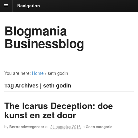
Navigation
Blogmania
Businessblog
You are here:
Home
›
seth godin
Tag Archives | seth godin
The Icarus Deception: doe
kunst en zet door
by
Bertrandweegenaar
on
31 augustus 2016
in
Geen categorie