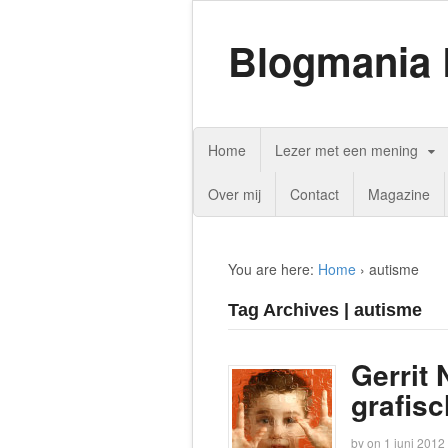
Blogmania 
Home
Lezer met een mening
Over mij
Contact
Magazine
You are here:
Home
›
autisme
Tag Archives | autisme
Gerrit
grafis
by
on
1 juni 2012