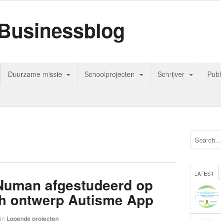
Businessblog
Duurzame missie
Schoolprojecten
Schrijver
Publ
LATEST
 Numan afgestudeerd op
ch ontwerp Autisme App
in
Lopende projecten