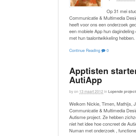
Op 31 mei stud
Communicatie & Multimedia Desig
heeft voor ons een onderzoek ged
een mobiele App hun dagindeling 
met hun taalontwikkeling hebben. 
Continue Reading
0
Apptisten start
AutiApp
by
on
13 maart 2012
in
Lopende projec
Welkom Nickie, Timen, Mathijs, J
Communicatie & Multimedia Desig
Autisme project. Ze hebben zichz
niet het idee hoe concreet de Auti
Numan met onderzoek , functione