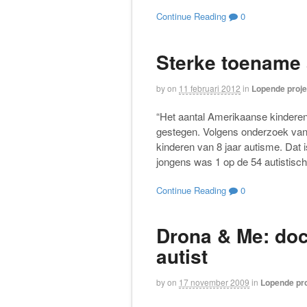
Continue Reading
0
Sterke toename 
by
on
11 februari 2012
in
Lopende proj
“Het aantal Amerikaanse kinderen b
gestegen. Volgens onderzoek va
kinderen van 8 jaar autisme. Dat 
jongens was 1 op de 54 autistisc
Continue Reading
0
Drona & Me: doc
autist
by
on
17 november 2009
in
Lopende pr