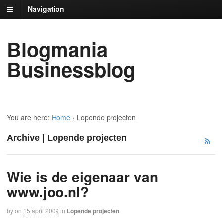
Navigation
Blogmania
Businessblog
You are here:
Home
›
Lopende projecten
Archive | Lopende projecten
Wie is de eigenaar van
www.joo.nl?
by
on
15 april 2009
in
Lopende projecten