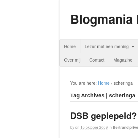
Blogmania 
Home
Lezer met een mening
Over mij
Contact
Magazine
You are here:
Home
›
scheringa
Tag Archives | scheringa
DSB gepiepeld?
by
on
15 oktober 2009
in
Bertrand priv