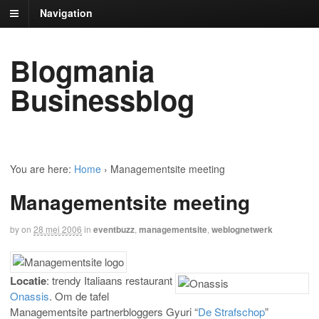
Navigation
Blogmania
Businessblog
You are here:
Home
›
Managementsite meeting
Managementsite meeting
by
on
28 mei 2006
in
eventbuzz
,
managementsite
,
weblognetwerk
Locatie
: trendy Italiaans restaurant
Onassis
. Om de tafel
Managementsite partnerbloggers Gyuri “
De Strafschop
”