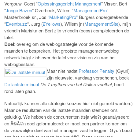
Vergouw, Coert “
Oplossingsgericht Management
” Visser, Bert
“
Jonge Bazen
” Overbeek, Willem “
ManagementPro
”
Mastenbroek sr., Jos
“MarketingPro”
Burgers ondergetekende
“
Eventbuzz
“. Jurg (
2Yellows
), Willem jr (
ManagementSite
), mijn
vriendin Mariska en Bert zijn vriendin (oeps) completeerden de
tafel.
Doel
: overleg om de weblogstrategie voor de komende
maanden te bespreken. Het grootste managementweblog
netwerk buigt zich over de tafel voor visie en zin van het
weblogbestaan.
Maar niet nadat
Professor Penalty
(Gyuri)
zijn nieuwste, vandaag verschenen, boek
De laatste minuut
De 7 mythen van het Duitse voetbal
, heeft
rond laten gaan.
Natuurlijk kunnen alle strategie keuzes hier niet gemeld worden:)
Maar de resultaten van de laatste maanden stemden ons
gelukkig. We hebben de concurrenten (tsja wie?) geanalyseerd,
en Ã©Ã©n doel geformuleerd: er moet een partner komen om
de vrouwelijke deel van het managen vast te leggen. Gyuri bood
aan het op zich te nemen (na het WK). Deze vorm van