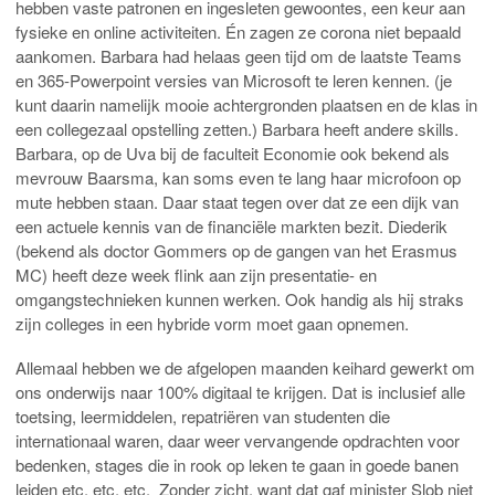
hebben vaste patronen en ingesleten gewoontes, een keur aan
fysieke en online activiteiten. Én zagen ze corona niet bepaald
aankomen. Barbara had helaas geen tijd om de laatste Teams
en 365-Powerpoint versies van Microsoft te leren kennen. (je
kunt daarin namelijk mooie achtergronden plaatsen en de klas in
een collegezaal opstelling zetten.) Barbara heeft andere skills.
Barbara, op de Uva bij de faculteit Economie ook bekend als
mevrouw Baarsma, kan soms even te lang haar microfoon op
mute hebben staan. Daar staat tegen over dat ze een dijk van
een actuele kennis van de financiële markten bezit. Diederik
(bekend als doctor Gommers op de gangen van het Erasmus
MC) heeft deze week flink aan zijn presentatie- en
omgangstechnieken kunnen werken. Ook handig als hij straks
zijn colleges in een hybride vorm moet gaan opnemen.
Allemaal hebben we de afgelopen maanden keihard gewerkt om
ons onderwijs naar 100% digitaal te krijgen. Dat is inclusief alle
toetsing, leermiddelen, repatriëren van studenten die
internationaal waren, daar weer vervangende opdrachten voor
bedenken, stages die in rook op leken te gaan in goede banen
leiden etc. etc. etc. Zonder zicht, want dat gaf minister Slob niet