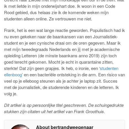
ik met liefde in mijn onderwijshart doe. Ik woon in een Code
Rood gebied, dus helaas zie ik de komende weken mijn
studenten alleen online. Ze vertrouwen me niet.
Frank, het is een wat lange reactie geworden. Populistisch had ik
nu even gekeken naar de baankansen van een Journalistiek-
student en je een cynische draai om de oren gegeven. Maar ik
met mijn tweedegraads Nederlands en jij met je academische
opleiding Letteren (de minste baankans anno 2019) zijn toch
goed terecht gekomen. Mocht je echt in quarantaine zitten,
sterkte! Dat zijn geen grapjes. Ik heb, o ironie, een ‘
studenten
ellenboog
’ en een bacteriële ontsteking in die arm. Een risico van
veel op je elleboog steunen als je achter je laptop zit. Succes
met de journalistiek, de studerende kinderen en de letteren. Ik
volg je.
Dit artikel is op persoonlijke titel geschreven. De schuingedrukte
stukken zijn citaten uit het artikel van Frank Groothuis.
About bertrandweegenaar