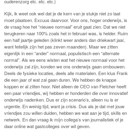
ouderenzorg etc. etc. etc.)
Kijk, ik weet ook wel dat je de kern van je stukje niet zo laat
moet plaatsen. Excuus daarvoor. Voor ons, hoger onderwijs, is
de vraag hoe het “nieuwe normaal” eruit gaat zien. Dat we niet
terugkeren naar 100% zoals het in februari was, is helder. Ruim
een half jaartje geleden (klinkt weer anders dan driekwart jaar,
want feitelijk zijn het pas zeven maanden). Maar we zitten
eigenlijk in een “ander” normaal, populistisch een “alternate
normal”. Als we eens wisten wat het nieuwe normaal voor het
onderwijs zal zijn, konden we ons onderwijs gaan ombouwen.
Deels de fysieke locaties, deels alle materialen. Een klus Frank
die een jaar of wat zal gaan duren. We hebben de knappe
koppen er al zitten hoor. Niet alleen de CEO van Fletcher heeft
een paar vriendjes, wij hebben er honderden die over innovatief
onderwijs nadenken. Dus er zijn scenario’s, alleen nu is er
urgentie. En weinig tijd, want ja crisis. Dus als je dat met jouw
vriendjes zou willen duiden, hebben we wat aan je tijd, skills en
netwerk. En dan vraag ik mijn collega’s van journalistiek of je
daar online wat gastcolleges over wil geven.