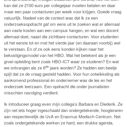
kan dat ze 2100 euro per collegejaar moeten betalen en daar
maar een paar contacturen per week voor krijgen. Goede vraag
natuurlijk. Nadeel van de context was dat ik ze een
onderzoeksopdracht gaf om eens uit te zoeken wat er allemaal
aan vaste kosten aan een campus hangen, en wat een docent
allemaal doet, naast die zichtbare contacturen. Voor studenten
uit het eerste tot en met het vierde jaar (en daaraan voorbij) wel
te verstaan. En of ze ook eens konden kijken naar het
bekostigingsmodel van het HBO. Wat het betekent als je een
groei-opleiding bent zoals HBO-ICT waar ze studeren? En wat
de
we ontvangen als ze 6
jaars worden? Ze hadden een beetje
spijt dat ze de vraag gesteld hadden. Voor hun ontwikkeling als
aankomend professional én ondernemer was de les en het
onderzoek leerzaam. Een opdracht die onder journalisten
misschien navolging verdient.
Ik introduceer graag even mijn collega’s Barbara en Diederik. Ze
zijn net iets hoger ingeschaald dan ondergetekende, hoogleraren
aan respectievelijk de UvA en Erasmus Medisch Centrum. Net
zoals ondergetekende werken ze hard, een drukke agenda,