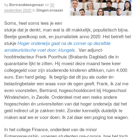
by
Bertrandweegenaar
on
30
september 2020
in
Dingen ernaast
Soms, heel soms lees je een
stukje dat je denkt, man wat is dit makkelijk, populistisch bijna.
Beetje goedkoop ook, en journalistiek anno 2020. Het betreft het
stukje
Hoger onderwijs gaat na de zomer op dezelfde
amateuristische voet door: klungels
.
Van adjunct-
hoofdredacteur Frank Poorthuis (Brabants Dagblad) die in
quarantaine lijkt te zitten. Hij moest deze maand twee keer
collegegeld voor zijn studerende kinderen aftikken, ruim 4.000
euro. Een hard gelag. Ik begrijp dat dit jou als ouder én
belastingbetaler een waas voor de ogen geeft. Frank, ik zal me
even voorstellen, Bertrand, hogeschooldocent bij Hogeschool
Windesheim, in Zwolle. Onderdeel met een reeks andere
hogescholen én universiteiten van dat hoger onderwijs dat het
geld indirect uit je zakken trekt. Zonder kennelijk duidelijk te
maken wat we er voor doen. Ik zal daar een poging toe wagen.
In het college Finance, onderdeel van de minor
Entrepreneurship, vroegen studenten pre-corona, hoe het toch