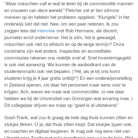
“
Maar misschien valt er wat te leren bij de commerciële mannen
en vrouwen van deze wereld.”
Fletcher zet er tien slimme
mensen op en hebben het probleem opgelost. “Klungels” in het
onderwijs lukt dat niet. Nee, om een paar redenen. Ik zou
zeggen lees dat
interview
met Rob Hermans, als docent,
journalist en/of ondernemer. Het is slim, het is gewaagd,
misschien ook niet zo ethisch en op de lange termijn? Onze
constrains zijn wat anders. Inspecties en accreditatie-
commissies rekenen ons redelijk snel af. Snel investeringsgeld
is ook niet aanwezig. We kunnen de aanbodkant van de
studentenmarkt ook niet bepalen. (“Hé, als je bij ons komt
studeren krijg je 4 jaar gratis ontbijt!”) En een onderwijsinstelling
in Zeeland openen, zie daar het personeel maar eens voor te
krijgen. Ach, waren we maar wat commerciëler. (o nee daar
hebben we bij de Universiteit van Groningen wat ervaring mee. )
Dit collegejaar drijven we maar op “goed is al uitstekend.”
Gosh Frank, wat zou ik graag de hele dag thuis kunnen zitten en
stukjes tikken. O ja, dat thuis zitten klopt. Dat stukjes typen ook,
en coachen en digitaal lesgeven. Ik mag ook nog eens niet van
Utrecht naar Zwolle met mijn mondkapje een uur in de trein. Wat