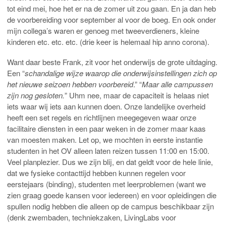
tot eind mei, hoe het er na de zomer uit zou gaan. En ja dan heb
de voorbereiding voor september al voor de boeg. En ook onder
mijn collega’s waren er genoeg met tweeverdieners, kleine
kinderen etc. etc. etc. (drie keer is helemaal hip anno corona).
Want daar beste Frank, zit voor het onderwijs de grote uitdaging.
Een “
schandalige wijze waarop die onderwijsinstellingen zich op
het nieuwe seizoen hebben voorbereid
.” “
Maar alle campussen
zijn nog gesloten.
” Uhm nee, maar de capaciteit is helaas niet
iets waar wij iets aan kunnen doen. Onze landelijke overheid
heeft een set regels en richtlijnen meegegeven waar onze
facilitaire diensten in een paar weken in de zomer maar kaas
van moesten maken. Let op, we mochten in eerste instantie
studenten in het OV alleen laten reizen tussen 11:00 en 15:00.
Veel planplezier. Dus we zijn blij, en dat geldt voor de hele linie,
dat we fysieke contacttijd hebben kunnen regelen voor
eerstejaars (binding), studenten met leerproblemen (want we
zien graag goede kansen voor iedereen) en voor opleidingen die
spullen nodig hebben die alleen op de campus beschikbaar zijn
(denk zwembaden, techniekzaken, LivingLabs voor