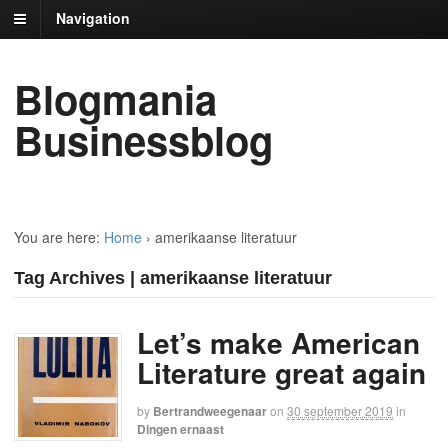
Navigation
Blogmania
Businessblog
You are here:
Home
›
amerikaanse literatuur
Tag Archives | amerikaanse literatuur
Let’s make American
Literature great again
by
Bertrandweegenaar
on
30 september 2019
in
Dingen ernaast