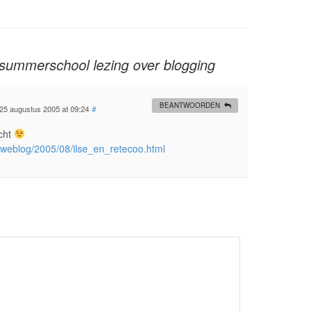
ummerschool lezing over blogging
BEANTWOORDEN
25 augustus 2005 at 09:24
#
echt
weblog/2005/08/ilse_en_retecoo.html