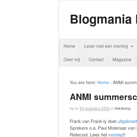
Blogmania 
Home
Lezer met een mening
Over mij
Contact
Magazine
You are here:
Home
›
ANMI summer
ANMI summersch
by
on
24 augustus 2005
in
linkdump
Frank van Frank-ly doet
uitgebrei
Sprekers o.a. Paul Molenaar van 
Retecool. Lees het
verslag
!!