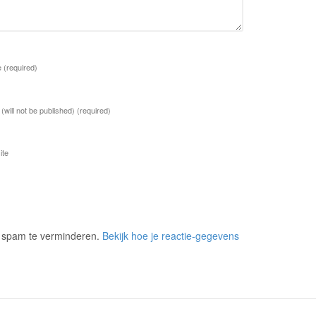
e
(required)
 (will not be published)
(required)
ite
m spam te verminderen.
Bekijk hoe je reactie-gegevens