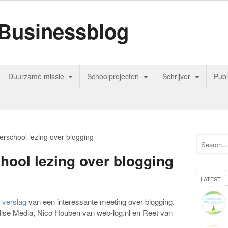
Businessblog
Duurzame missie
Schoolprojecten
Schrijver
Publ
school lezing over blogging
ool lezing over blogging
LATEST
d verslag
van een interessante meeting over blogging.
Ilse Media, Nico Houben van web-log.nl en Reet van