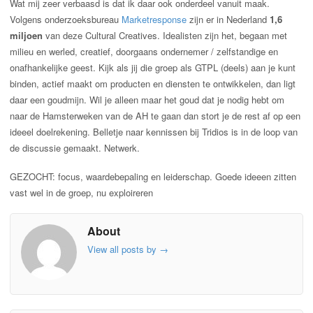
Wat mij zeer verbaasd is dat ik daar ook onderdeel vanuit maak.
Volgens onderzoeksbureau
Marketresponse
zijn er in Nederland
1,6
miljoen
van deze Cultural Creatives. Idealisten zijn het, begaan met
milieu en werled, creatief, doorgaans ondernemer / zelfstandige en
onafhankelijke geest. Kijk als jij die groep als GTPL (deels) aan je kunt
binden, actief maakt om producten en diensten te ontwikkelen, dan ligt
daar een goudmijn. Wil je alleen maar het goud dat je nodig hebt om
naar de Hamsterweken van de AH te gaan dan stort je de rest af op een
ideeel doelrekening. Belletje naar kennissen bij Tridios is in de loop van
de discussie gemaakt. Netwerk.
GEZOCHT: focus, waardebepaling en leiderschap. Goede ideeen zitten
vast wel in de groep, nu exploireren
About
View all posts by
→