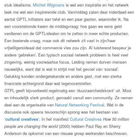
stuk idealisme.
Michiel Wijgmans
is wel een inspiratie en het netwerk
leek me wel een inspirerende club. Vanmiddag zaten daar inderdaad een
aantal GPTL initiaters aan tafel en een paar gasten, waaronder ik. Na
een voorstelronde kwam de middagvraag: hoe gaan we eens geld
verdienen om de GPTL-idealen om te zetten in meer echte producten.
Een boeiende vraag, maar ook dit netwerk zit vast in zijn/haar
vrijwilligersideaal dat commercie vies zou zijn. Al luisterend bespeur je
andere ‘gebreken’. Een typisch sociaal netwerk probleem is heel veel
zingeving, weinig voorwaartse focus. Leiding nemen durven mensen
nauwelijks, want dat is wat in strijd met het gevoel van ‘sociaal’.
Gelukkig konden ondergetekende en andere gast, met een sterke
financiele achtergrond daar wat tegenoverstellen.
GTPL geeft bijvoorbeeld regelmatig een ‘duurzaamheidskrant’ uit. Mooi
en inhoudelijk sterk product, gemaakt vanuit een community. Ze nemen
deel aan de organisatie van
Natural Networking Festival
. Wat in de
discussie ook opeens tevoorschijn sprong was het bestaan van
‘
cultural creatives
‘. In het manifest
Cultural Creatives
How 50 million
people are changing the world
(2000) hebben Paul Ray en Sherry
Anderson de opkomst van een nieuwe groep werkenden beschreven.