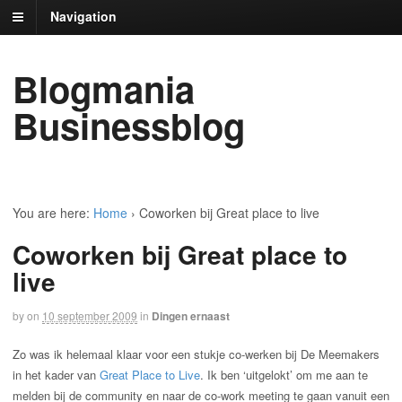
Navigation
Blogmania
Businessblog
You are here:
Home
›
Coworken bij Great place to live
Coworken bij Great place to
live
by
on
10 september 2009
in
Dingen ernaast
Zo was ik helemaal klaar voor een stukje co-werken bij De Meemakers
in het kader van
Great Place to Live
. Ik ben ‘uitgelokt’ om me aan te
melden bij de community en naar de co-work meeting te gaan vanuit een