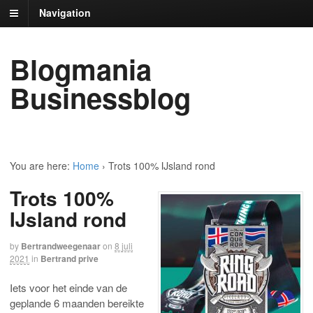
Navigation
Blogmania
Businessblog
You are here:
Home
›
Trots 100% IJsland rond
Trots 100%
IJsland rond
by
Bertrandweegenaar
on
8 juli
2021
in
Bertrand prive
Iets voor het einde van de
geplande 6 maanden bereikte