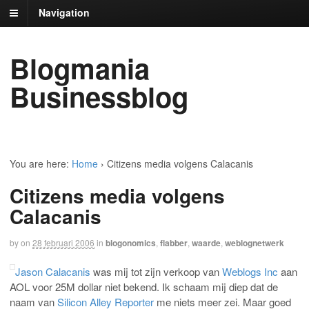
Navigation
Blogmania
Businessblog
You are here:
Home
›
Citizens media volgens Calacanis
Citizens media volgens
Calacanis
by
on
28 februari 2006
in
blogonomics
,
flabber
,
waarde
,
weblognetwerk
Jason Calacanis
was mij tot zijn verkoop van
Weblogs Inc
aan
AOL voor 25M dollar niet bekend. Ik schaam mij diep dat de
naam van
Silicon Alley Reporter
me niets meer zei. Maar goed